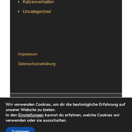
Katzenverhalten
Uncategorized
RECHTLICHE HINWEISE
Impressum
Datenschutzerklärung
© Copyright - citypets – Leben mit Katze oder Hund in der Stadt -
Wir verwenden Cookies, um dir die bestmögliche Erfahrung auf
Enfold Theme by Kriesi
unserer Website zu bieten.
In den
Einstellungen
kannst du erfahren, welche Cookies wir
verwenden oder sie ausschalten.
Zustimmen