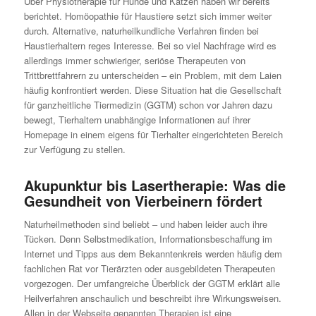
Über Physiotherapie für Hunde und Katzen haben wir bereits
berichtet. Homöopathie für Haustiere setzt sich immer weiter
durch. Alternative, naturheilkundliche Verfahren finden bei
Haustierhaltern reges Interesse. Bei so viel Nachfrage wird es
allerdings immer schwieriger, seriöse Therapeuten von
Trittbrettfahrern zu unterscheiden – ein Problem, mit dem Laien
häufig konfrontiert werden. Diese Situation hat die Gesellschaft
für ganzheitliche Tiermedizin (GGTM) schon vor Jahren dazu
bewegt, Tierhaltern unabhängige Informationen auf ihrer
Homepage in einem eigens für Tierhalter eingerichteten Bereich
zur Verfügung zu stellen.
Akupunktur bis Lasertherapie: Was die
Gesundheit von Vierbeinern fördert
Naturheilmethoden sind beliebt – und haben leider auch ihre
Tücken. Denn Selbstmedikation, Informationsbeschaffung im
Internet und Tipps aus dem Bekanntenkreis werden häufig dem
fachlichen Rat vor Tierärzten oder ausgebildeten Therapeuten
vorgezogen. Der umfangreiche Überblick der GGTM erklärt alle
Heilverfahren anschaulich und beschreibt ihre Wirkungsweisen.
Allen in der Webseite genannten Therapien ist eine